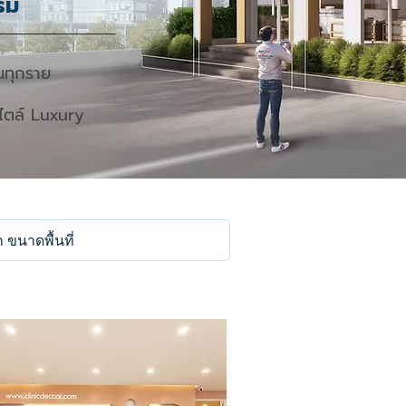
รม
ในทุกราย
ไตล์ Luxury