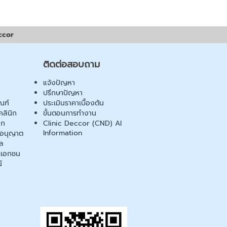
ccor
ติดต่อสอบถาม
แจ้งปัญหา
ปรึกษาปัญหา
ณฑ์
ประเมินราคาเบื้องต้น
ลินิก
ขั้นตอนการทำงาน
ิก
Clinic Deccor (CND) AI
Information
ออนุญาต
ล
เอกชน
์