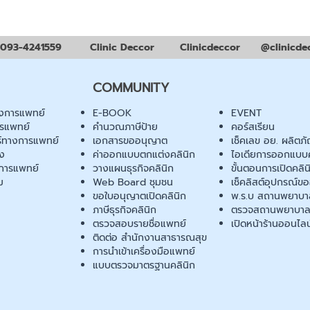
093-4241559
Clinic Deccor
Clinicdeccor
@clinicde
COMMUNITY
งการแพทย์
E-BOOK
EVENT
ารแพทย์
คำนวณภาษีป้าย
คอร์สเรียน
ร์ทางการแพทย์
เอกสารขออนุญาต
เช็คเลข อย. ผลิตภั
ยง
ค่าออกแบบตกแต่งคลินิก
ไอเดียการออกแบบค
การแพทย์
วางแผนธุรกิจคลินิก
ขั้นตอนการเปิดคลิน
ม
Web Board ชุมชน
เช็คลิสต์อุปกรณ์ข
ขอใบอนุญาตเปิดคลินิก
พ.ร.บ สถานพยาบา
ภาษีธุรกิจคลินิก
ตรวจสถานพยาบาล
ตรวจสอบรายชื่อแพทย์
เปิดหน้าร้านออนไลน
ติดต่อ สำนักงานสาธารณสุข
การนำเข้าเครื่องมือแพทย์
แบบตรวจมาตรฐานคลินิก