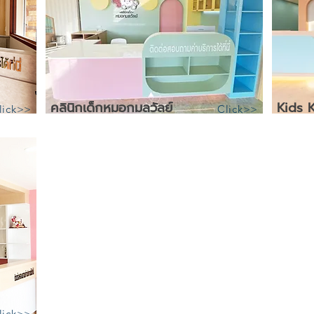
คลินิกเด็กหมอกมลวัลย์
Kids K
lick>>
Click>>
lick>>