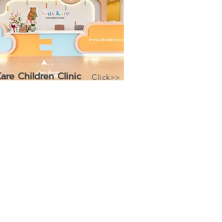
are Children Clinic
Click>>