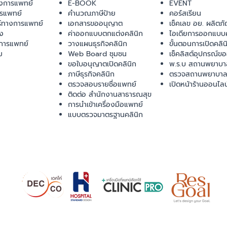
งการแพทย์
E-BOOK
EVENT
ารแพทย์
คำนวณภาษีป้าย
คอร์สเรียน
ร์ทางการแพทย์
เอกสารขออนุญาต
เช็คเลข อย. ผลิตภั
ยง
ค่าออกแบบตกแต่งคลินิก
ไอเดียการออกแบบค
การแพทย์
วางแผนธุรกิจคลินิก
ขั้นตอนการเปิดคลิน
ม
Web Board ชุมชน
เช็คลิสต์อุปกรณ์ข
ขอใบอนุญาตเปิดคลินิก
พ.ร.บ สถานพยาบา
ภาษีธุรกิจคลินิก
ตรวจสถานพยาบาล
ตรวจสอบรายชื่อแพทย์
เปิดหน้าร้านออนไลน
ติดต่อ สำนักงานสาธารณสุข
การนำเข้าเครื่องมือแพทย์
แบบตรวจมาตรฐานคลินิก