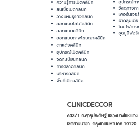
อุปกรณ์ทา
ความรู้การเปิดคลินิก
วัสดุทางก
สินเชื่อเปิดคลินิก
เฟอร์นิเจอ
วางแผนธุรกิจคลินิก
ผ้าคลุมเตี
ออกแบบโลโก้คลินิก
โคมไฟทาง
ออกแบบคลินิก
ชุดยูนิฟอร์
ออกแบบภาพโฆษณาคลินิก
ตกแต่งคลินิก
อุปกรณ์เปิดคลินิก
จดทะเบียนคลินิก
การตลาดคลินิก
บริหารคลินิก
พื้นที่เปิดคลินิก
CLINICDECCOR
633/1 ถ.สาธุประดิษฐ์ แขวงบางโพงพาง
เขตยานนาวา กรุงเทพมหานคร 10120