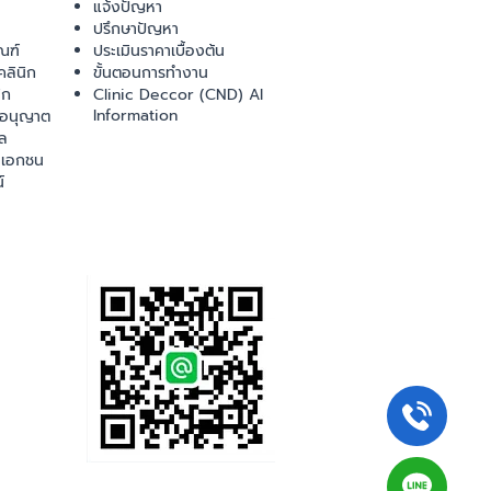
แจ้งปัญหา
ปรึกษาปัญหา
ณฑ์
ประเมินราคาเบื้องต้น
ลินิก
ขั้นตอนการทำงาน
ิก
Clinic Deccor (CND) AI
Information
ออนุญาต
ล
เอกชน
์