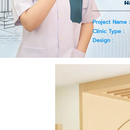
ผ
Project Name :
Clinic Type :
Design :