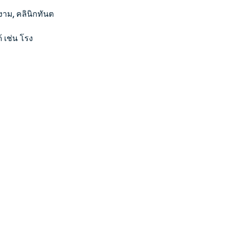
มงาม, คลินิกทันต
้ เช่น โรง