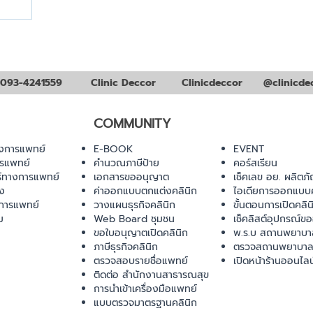
093-4241559
Clinic Deccor
Clinicdeccor
@clinicde
COMMUNITY
งการแพทย์
E-BOOK
EVENT
ารแพทย์
คำนวณภาษีป้าย
คอร์สเรียน
ร์ทางการแพทย์
เอกสารขออนุญาต
เช็คเลข อย. ผลิตภั
ยง
ค่าออกแบบตกแต่งคลินิก
ไอเดียการออกแบบค
การแพทย์
วางแผนธุรกิจคลินิก
ขั้นตอนการเปิดคลิน
ม
Web Board ชุมชน
เช็คลิสต์อุปกรณ์ข
ขอใบอนุญาตเปิดคลินิก
พ.ร.บ สถานพยาบา
ภาษีธุรกิจคลินิก
ตรวจสถานพยาบาล
ตรวจสอบรายชื่อแพทย์
เปิดหน้าร้านออนไลน
ติดต่อ สำนักงานสาธารณสุข
การนำเข้าเครื่องมือแพทย์
แบบตรวจมาตรฐานคลินิก