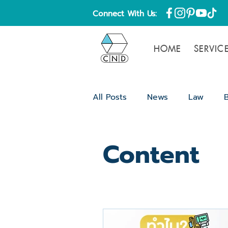
Connect With Us:
HOME
SERVIC
All Posts
News
Law
Content
Blog
ความรู้
Content