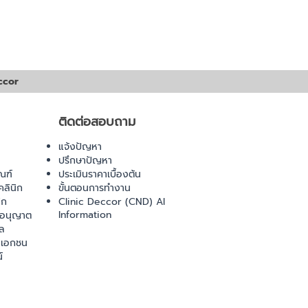
ccor
ติดต่อสอบถาม
แจ้งปัญหา
ปรึกษาปัญหา
ณฑ์
ประเมินราคาเบื้องต้น
ลินิก
ขั้นตอนการทำงาน
ิก
Clinic Deccor (CND) AI
Information
ออนุญาต
ล
เอกชน
์