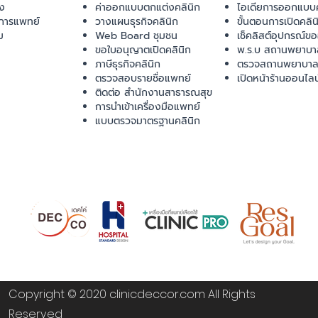
ยง
ค่าออกแบบตกแต่งคลินิก
ไอเดียการออกแบบค
การแพทย์
วางแผนธุรกิจคลินิก
ขั้นตอนการเปิดคลิน
ม
Web Board ชุมชน
เช็คลิสต์อุปกรณ์ข
ขอใบอนุญาตเปิดคลินิก
พ.ร.บ สถานพยาบา
ภาษีธุรกิจคลินิก
ตรวจสถานพยาบาล
ตรวจสอบรายชื่อแพทย์
เปิดหน้าร้านออนไลน
ติดต่อ สำนักงานสาธารณสุข
การนำเข้าเครื่องมือแพทย์
แบบตรวจมาตรฐานคลินิก
Copyright © 2020 clinicdeccor.com All Rights
Reserved