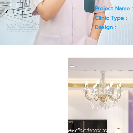
Project Name :
Clinic Type :
Design :