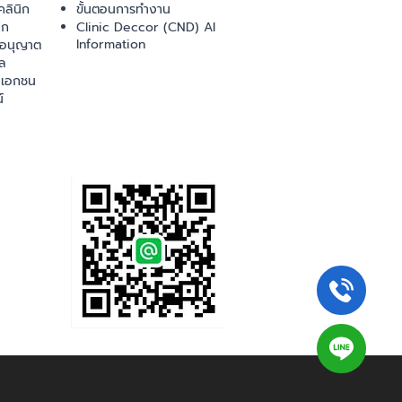
ลินิก
ขั้นตอนการทำงาน
ิก
Clinic Deccor (CND) AI
Information
ออนุญาต
ล
เอกชน
์