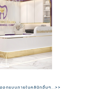
อกแบบภายในคลินิกอื่นๆ...>>