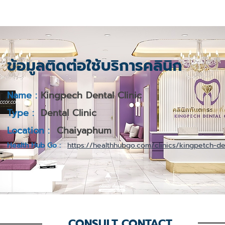
ข้อมูลติดต่อใช้บริการคลินิก
Name :
Kingpech Dental Clinic
Type :
Dental Clinic
Location :
Chaiyaphum
Health Hub Go :
https://healthhubgo.com/clinics/kingpetch-den
CONSULT CONTACT