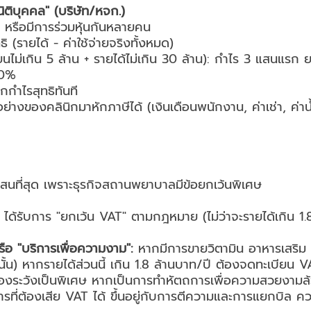
นิติบุคคล" (บริษัท/หจก.)
ง หรือมีการร่วมหุ้นกันหลายคน
 (รายได้ - ค่าใช้จ่ายจริงทั้งหมด)
ไม่เกิน 5 ล้าน + รายได้ไม่เกิน 30 ล้าน): กำไร 3 แสนแรก ย
20%
กำไรสุทธิทันที
่างของคลินิกมาหักภาษีได้ (เงินเดือนพนักงาน, ค่าเช่า, ค่าน้
สับสนที่สุด เพราะธุรกิจสถานพยาบาลมีข้อยกเว้นพิเศษ
ได้รับการ "ยกเว้น VAT" ตามกฎหมาย (ไม่ว่าจะรายได้เกิน 1.8
รือ "บริการเพื่อความงาม":
หากมีการขายวิตามิน อาหารเสริม 
๋ยวนั้น) หากรายได้ส่วนนี้ เกิน 1.8 ล้านบาท/ปี ต้องจดทะเบีย
งระวังเป็นพิเศษ หากเป็นการทำหัตถการเพื่อความสวยงามล้ว
ที่ต้องเสีย VAT ได้ ขึ้นอยู่กับการตีความและการแยกบิล คว