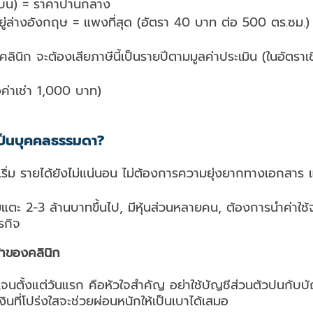
่บน) = ราคาปานกลาง
ู่ล่างอังกฤษ = แพงที่สุด (อัตรา 40 บาท ต่อ 500 ตร.ซม.)
คลินิก จะต้องเสียภาษีนี้เป็นรายปีตามมูลค่าประเมิน (ในอัตรา
อค่าเช่า 1,000 บาท)
เป็นบุคคลธรรมดา?
เริ่ม รายได้ยังไม่แน่นอน ไม่ต้องการความยุ่งยากทางเอกสาร และ
ริ่มแตะ 2-3 ล้านบาทขึ้นไป, มีหุ้นส่วนหลายคน, ต้องการนำค่าใช
รกิจ
้าของคลินิก
ดเจนตั้งแต่วันแรก คือหัวใจสำคัญ อย่าใช้บัญชีส่วนตัวปนกับบ
ที่โปร่งใสจะช่วยผ่อนหนักให้เป็นเบาได้เสมอ