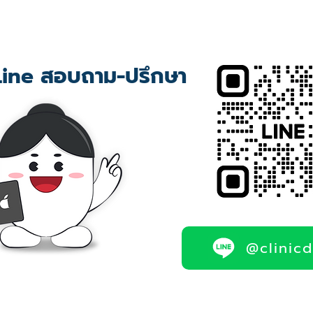
ine สอบถาม-ปรึกษา
@clinic