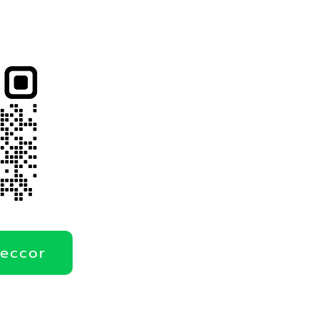
deccor