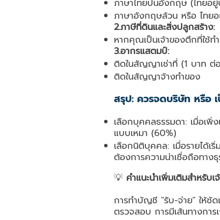
ภาษาไทยปนอังกฤษ (ไทยอยู
ภาษาอังกฤษล้วน หรือ ไทยอย
2.ภาษีที่ดินและสิ่งปลูกสร้าง:
หากคุณเป็นเจ้าของตึกที่ใช้ทำ
3.อากรแสตมป์:
ติดในสัญญาเช่าที่ (1 บาท ต่
ติดในสัญญาจ้างทำของ
สรุป: ควรจดบริษัท หรือ 
เลือกบุคคลธรรมดา: เมื่อเพิ่ง
แบบเหมา (60%)
เลือกนิติบุคคล: เมื่อรายได้เ
ต้องการความน่าเชื่อถือทางธุ
💡
คำแนะนำเพิ่มเติมสำหรับเจ
การทำบัญชี "รับ-จ่าย" ให้ชั
ตรวจสอบ การมีเส้นทางการเงิน