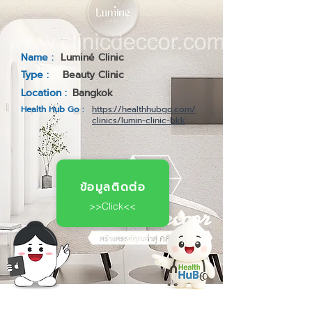
Name :
Luminé Clinic
Type :
Beauty Clinic
Location :
Bangkok
Health Hub Go :
https://healthhubgo.com/
clinics/lumin-clinic-bkk
ข้อมูลติดต่อ
>>Click<<