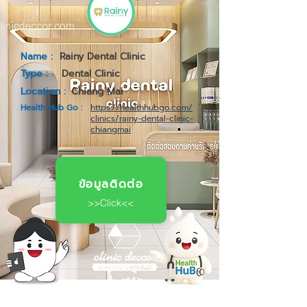
Name :
Rainy Dental Clinic
Type :
Dental Clinic
Location :
Chiang Mai
Health Hub Go :
https://healthhubgo.com/
clinics/rainy-dental-clinic-
chiangmai
ข้อมูลติดต่อ
>>Click<<