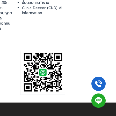
ลินิก
ขั้นตอนการทำงาน
ิก
Clinic Deccor (CND) AI
Information
ออนุญาต
ล
เอกชน
์