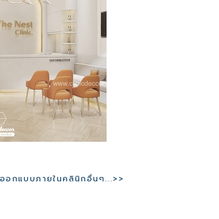
อกแบบภายในคลินิกอื่นๆ...>>