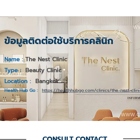
ข้อมูลติดต่อใช้บริการคลินิก
Name :
The Nest Clinic
Type :
Beauty Clinic
Location :
Bangkok
Health Hub Go :
https://healthhubgo.com/clinics/the-nest-clin
CONSULT CONTACT