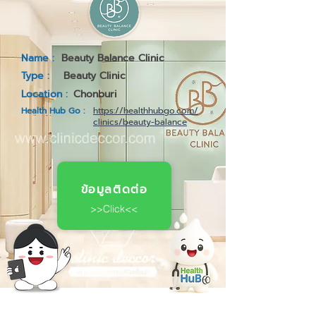
Name :
Beauty Balance Clinic
Type :
Beauty Clinic
Location :
Chonburi
Health Hub Go :
https://healthhubgo.com/
clinics/beauty-balance
ข้อมูลติดต่อ
>>Click<<