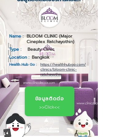
Name :
BLOOM CLINIC (Major
Cineplex Ratchayothin)
Type :
Beauty Clinic
Location :
Bangkok
Health Hub Go :
https://healthhubgo.com/
clinics/bloom-clinic-
ratchayothin
ข้อมูลติดต่อ
>>Click<<