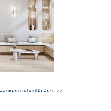
อกแบบภายในคลินิกอื่นๆ...>>