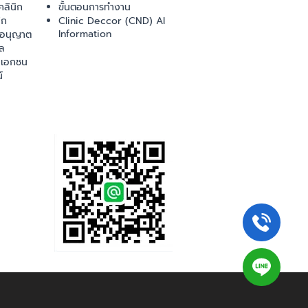
ลินิก
ขั้นตอนการทำงาน
ิก
Clinic Deccor (CND) AI
Information
ออนุญาต
ล
เอกชน
์