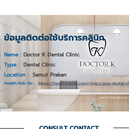
ข้อมูลติดต่อใช้บริการคลินิก
Name :
Doctor K Dental Clinic
Type :
Dental Clinic
Location :
Samut Prakan
Health Hub Go :
https://healthhubgo.com/clinics/ace-dental-cl
CONSULT CONTACT