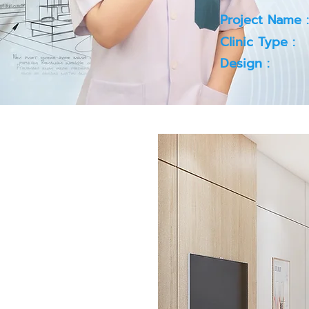
Project Name :
Clinic Type :
Design :