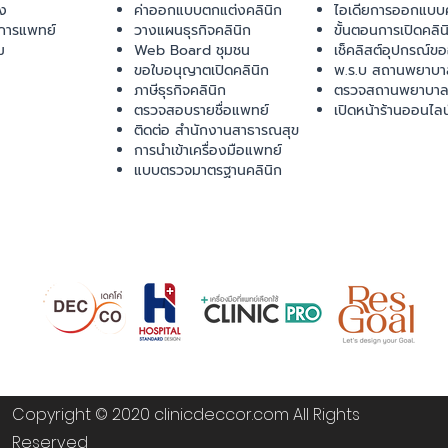
ยง
ค่าออกแบบตกแต่งคลินิก
ไอเดียการออกแบบค
การแพทย์
วางแผนธุรกิจคลินิก
ขั้นตอนการเปิดคลิน
ม
Web Board ชุมชน
เช็คลิสต์อุปกรณ์ข
ขอใบอนุญาตเปิดคลินิก
พ.ร.บ สถานพยาบา
ภาษีธุรกิจคลินิก
ตรวจสถานพยาบาล
ตรวจสอบรายชื่อแพทย์
เปิดหน้าร้านออนไลน
ติดต่อ สำนักงานสาธารณสุข
การนำเข้าเครื่องมือแพทย์
แบบตรวจมาตรฐานคลินิก
Copyright © 2020 clinicdeccor.com All Rights
Reserved