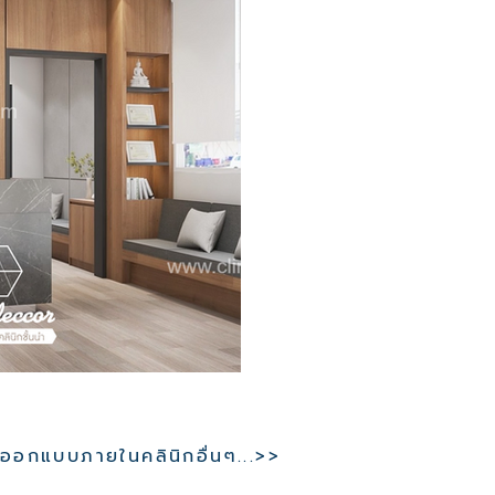
อกแบบภายในคลินิกอื่นๆ...>>