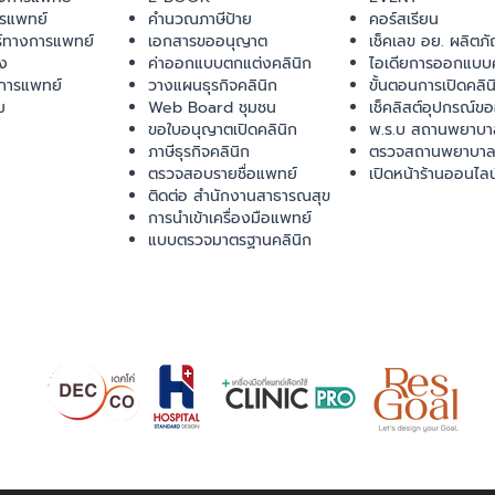
ารแพทย์
คำนวณภาษีป้าย
คอร์สเรียน
ร์ทางการแพทย์
เอกสารขออนุญาต
เช็คเลข อย. ผลิตภั
ยง
ค่าออกแบบตกแต่งคลินิก
ไอเดียการออกแบบค
การแพทย์
วางแผนธุรกิจคลินิก
ขั้นตอนการเปิดคลิน
ม
Web Board ชุมชน
เช็คลิสต์อุปกรณ์ข
ขอใบอนุญาตเปิดคลินิก
พ.ร.บ สถานพยาบา
ภาษีธุรกิจคลินิก
ตรวจสถานพยาบาล
ตรวจสอบรายชื่อแพทย์
เปิดหน้าร้านออนไลน
ติดต่อ สำนักงานสาธารณสุข
การนำเข้าเครื่องมือแพทย์
แบบตรวจมาตรฐานคลินิก