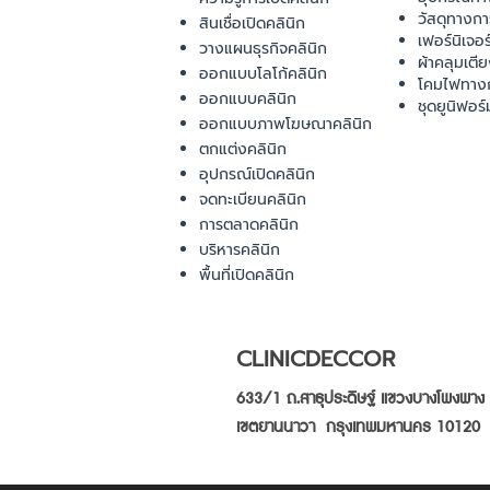
วัสดุทางก
สินเชื่อเปิดคลินิก
เฟอร์นิเจอ
วางแผนธุรกิจคลินิก
ผ้าคลุมเตี
ออกแบบโลโก้คลินิก
โคมไฟทาง
ออกแบบคลินิก
ชุดยูนิฟอร์
ออกแบบภาพโฆษณาคลินิก
ตกแต่งคลินิก
อุปกรณ์เปิดคลินิก
จดทะเบียนคลินิก
การตลาดคลินิก
บริหารคลินิก
พื้นที่เปิดคลินิก
CLINICDECCOR
633/1 ถ.สาธุประดิษฐ์ แขวงบางโพงพาง
เขตยานนาวา กรุงเทพมหานคร 10120