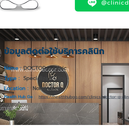
@clinic
ข้อมูลติดต่อใช้บริการคลินิก
Name :
DOCTOR.Q Clinic
Type :
Specialized Clinic
Location :
Nonthaburi
Health Hub Go :
https://healthhubgo.com/clinics/doctor-q-clin