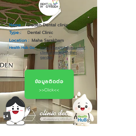
Name :
Graden Dental clinic
Type :
Dental Clinic
Location :
Maha Sarakham
Health Hub Go :
https://healthhubgo.com/
clinics/dental-in-the-
garden
ข้อมูลติดต่อ
>>Click<<