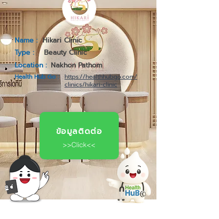
Name :
Hikari Clinic
Type :
Beauty Clinic
Location :
Nakhon Pathom
Health Hub Go :
https://healthhubgo.com/
clinics/hikari-clinic
ข้อมูลติดต่อ
>>Click<<