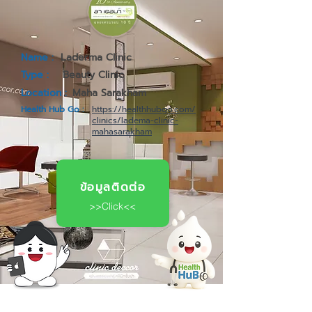
Name :
Laderma Clinic
Type :
Beauty Clinic
Location :
Maha Sarakham
Health Hub Go :
https://healthhubgo.com/
clinics/ladema-clinic-
mahasarakham
ข้อมูลติดต่อ
>>Click<<