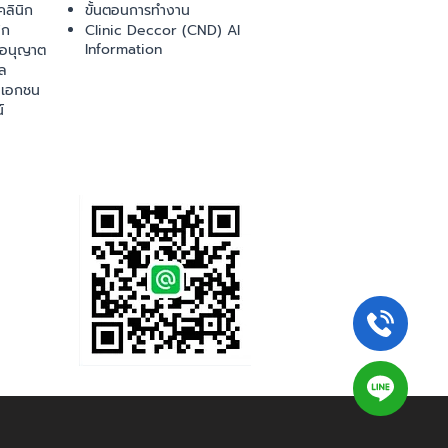
ลินิก
ขั้นตอนการทำงาน
ิก
Clinic Deccor (CND) AI
Information
ออนุญาต
ล
เอกชน
์