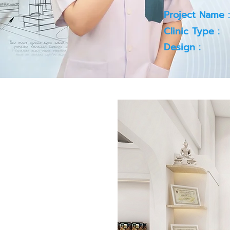
Project Name :
Clinic Type :
Design :