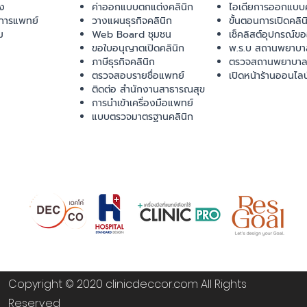
ยง
ค่าออกแบบตกแต่งคลินิก
ไอเดียการออกแบบค
การแพทย์
วางแผนธุรกิจคลินิก
ขั้นตอนการเปิดคลิน
ม
Web Board ชุมชน
เช็คลิสต์อุปกรณ์ข
ขอใบอนุญาตเปิดคลินิก
พ.ร.บ สถานพยาบา
ภาษีธุรกิจคลินิก
ตรวจสถานพยาบาล
ตรวจสอบรายชื่อแพทย์
เปิดหน้าร้านออนไลน
ติดต่อ สำนักงานสาธารณสุข
การนำเข้าเครื่องมือแพทย์
แบบตรวจมาตรฐานคลินิก
Copyright © 2020 clinicdeccor.com All Rights
Reserved