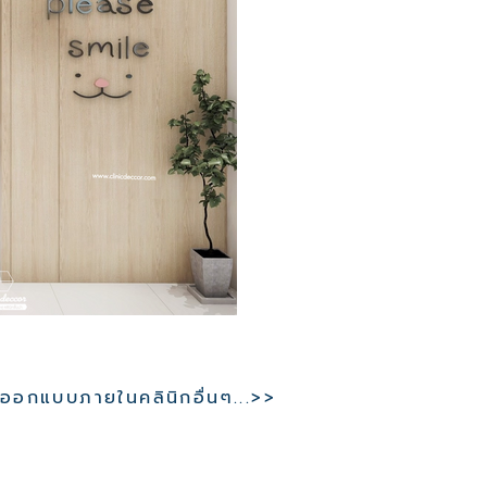
อกแบบภายในคลินิกอื่นๆ...>>