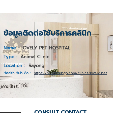
ข้อมูลติดต่อใช้บริการคลินิก
Name :
LOVELY PET HOSPITAL
Type :
Animal Clinic
Location :
Rayong
Health Hub Go :
https://healthhubgo.com/clinics/lovely-pet
CONSULT CONTACT