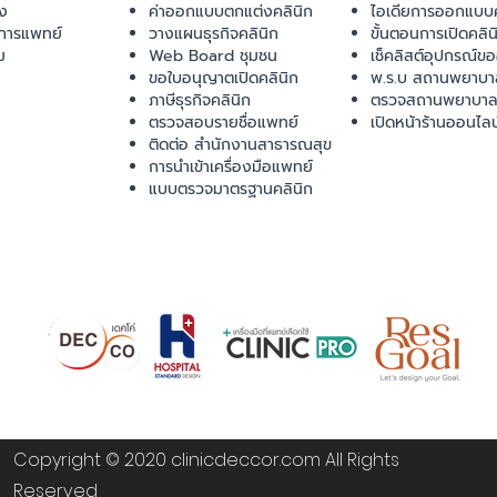
ยง
ค่าออกแบบตกแต่งคลินิก
ไอเดียการออกแบบค
การแพทย์
วางแผนธุรกิจคลินิก
ขั้นตอนการเปิดคลิน
ม
Web Board ชุมชน
เช็คลิสต์อุปกรณ์ข
ขอใบอนุญาตเปิดคลินิก
พ.ร.บ สถานพยาบา
ภาษีธุรกิจคลินิก
ตรวจสถานพยาบาล
ตรวจสอบรายชื่อแพทย์
เปิดหน้าร้านออนไลน
ติดต่อ สำนักงานสาธารณสุข
การนำเข้าเครื่องมือแพทย์
แบบตรวจมาตรฐานคลินิก
Copyright © 2020 clinicdeccor.com All Rights
Reserved