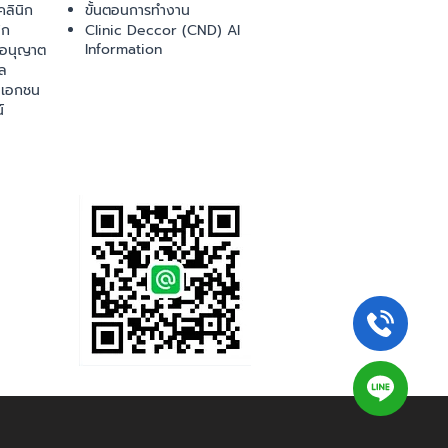
ลินิก
ขั้นตอนการทำงาน
ิก
Clinic Deccor (CND) AI
Information
ออนุญาต
ล
เอกชน
์