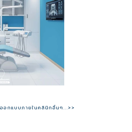
อกแบบภายในคลินิกอื่นๆ...>>