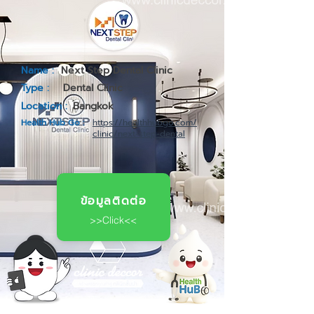
Name :
Next Step Dental Clinic
Type :
Dental Clinic
Location :
Bangkok
Health Hub Go :
https://healthhubgo.com/
clinic/next-step-dental
ข้อมูลติดต่อ
>>Click<<