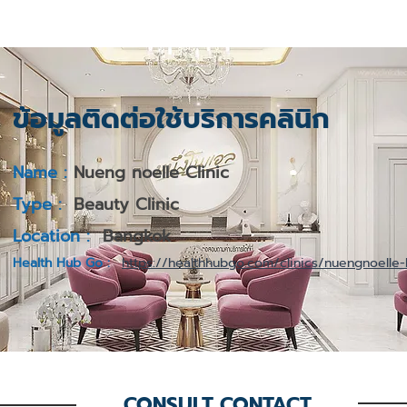
ข้อมูลติดต่อใช้บริการคลินิก
Name :
Nueng noelle Clinic
Type :
Beauty Clinic
Location :
Bangkok
Health Hub Go :
https://healthhubgo.com/clinics/nuengnoelle
CONSULT CONTACT