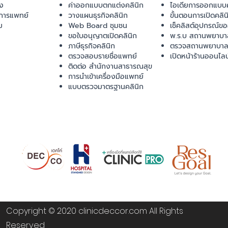
ยง
ค่าออกแบบตกแต่งคลินิก
ไอเดียการออกแบบค
การแพทย์
วางแผนธุรกิจคลินิก
ขั้นตอนการเปิดคลิน
ม
Web Board ชุมชน
เช็คลิสต์อุปกรณ์ข
ขอใบอนุญาตเปิดคลินิก
พ.ร.บ สถานพยาบา
ภาษีธุรกิจคลินิก
ตรวจสถานพยาบาล
ตรวจสอบรายชื่อแพทย์
เปิดหน้าร้านออนไลน
ติดต่อ สำนักงานสาธารณสุข
การนำเข้าเครื่องมือแพทย์
แบบตรวจมาตรฐานคลินิก
Copyright © 2020 clinicdeccor.com All Rights
Reserved