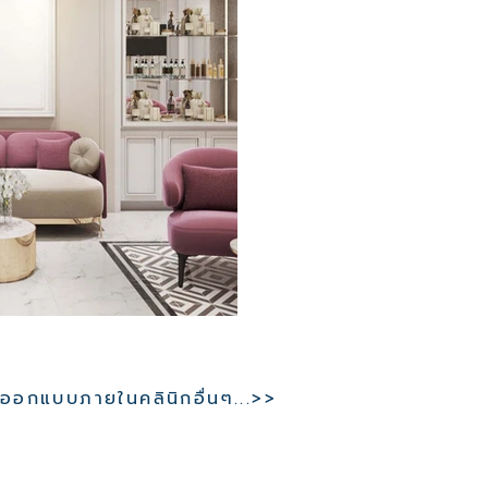
อกแบบภายในคลินิกอื่นๆ...>>