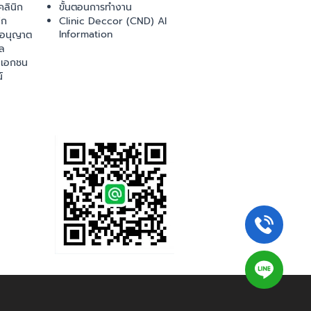
ลินิก
ขั้นตอนการทำงาน
ิก
Clinic Deccor (CND) AI
Information
ออนุญาต
ล
เอกชน
์