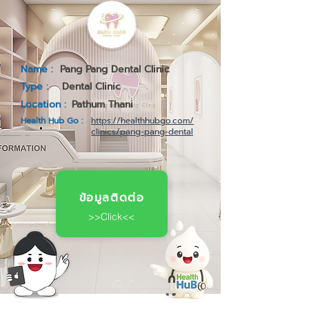
Name :
Pang Pang Dental Clinic
Type :
Dental Clinic
Location :
Pathum Thani
Health Hub Go :
https://healthhubgo.com/
clinics/pang-pang-dental
ข้อมูลติดต่อ
>>Click<<