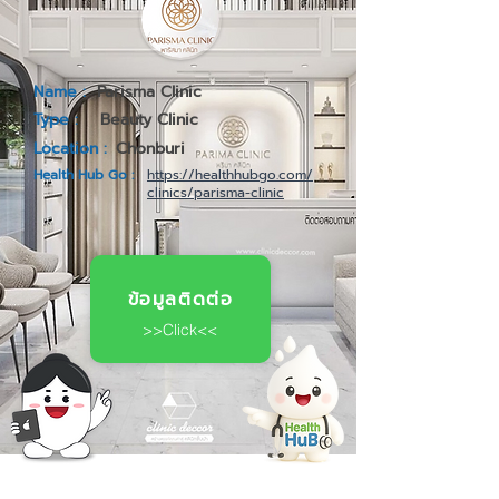
Name :
Parisma Clinic
Type :
Beauty Clinic
Location :
Chonburi
Health Hub Go :
https://healthhubgo.com/
clinics/parisma-clinic
ข้อมูลติดต่อ
>>Click<<