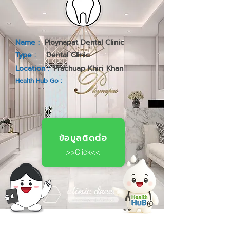
Name :
Ploynapat Dental Clinic
Type :
Dental Clinic
Location :
Prachuap Khiri Khan
Health Hub Go :
ข้อมูลติดต่อ
>>Click<<