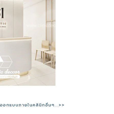
อกแบบภายในคลินิกอื่นๆ...>>