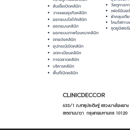
วัสดุทางก
สินเชื่อเปิดคลินิก
เฟอร์นิเจอ
วางแผนธุรกิจคลินิก
ผ้าคลุมเตี
ออกแบบโลโก้คลินิก
โคมไฟทาง
ออกแบบคลินิก
ชุดยูนิฟอร์
ออกแบบภาพโฆษณาคลินิก
ตกแต่งคลินิก
อุปกรณ์เปิดคลินิก
จดทะเบียนคลินิก
การตลาดคลินิก
บริหารคลินิก
พื้นที่เปิดคลินิก
CLINICDECCOR
633/1 ถ.สาธุประดิษฐ์ แขวงบางโพงพาง
เขตยานนาวา กรุงเทพมหานคร 10120