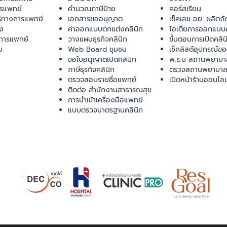
ารแพทย์
คำนวณภาษีป้าย
คอร์สเรียน
ร์ทางการแพทย์
เอกสารขออนุญาต
เช็คเลข อย. ผลิตภั
ยง
ค่าออกแบบตกแต่งคลินิก
ไอเดียการออกแบบค
การแพทย์
วางแผนธุรกิจคลินิก
ขั้นตอนการเปิดคลิน
ม
Web Board ชุมชน
เช็คลิสต์อุปกรณ์ข
ขอใบอนุญาตเปิดคลินิก
พ.ร.บ สถานพยาบา
ภาษีธุรกิจคลินิก
ตรวจสถานพยาบาล
ตรวจสอบรายชื่อแพทย์
เปิดหน้าร้านออนไลน
ติดต่อ สำนักงานสาธารณสุข
การนำเข้าเครื่องมือแพทย์
แบบตรวจมาตรฐานคลินิก