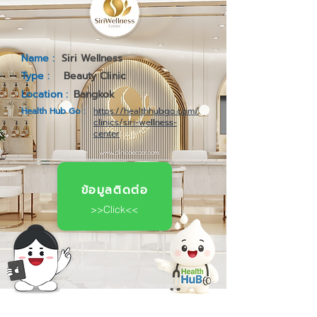
Name :
Siri Wellness
Type :
Beauty Clinic
Location :
Bangkok
Health Hub Go :
https://healthhubgo.com/
clinics/siri-wellness-
center
ข้อมูลติดต่อ
>>Click<<