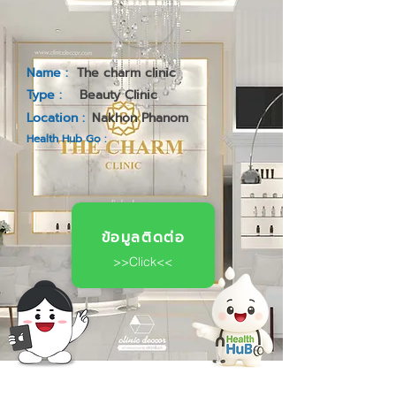
Name :
The charm clinic
Type :
Beauty Clinic
Location :
Nakhon Phanom
Health Hub Go :
ข้อมูลติดต่อ
>>Click<<