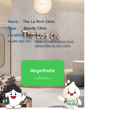
Name :
The La Rich Clinic
Type :
Beauty Clinic
Location :
Rayong
Health Hub Go :
https://healthhubgo.com/
clinics/the-la-rich-clinic
ข้อมูลติดต่อ
>>Click<<