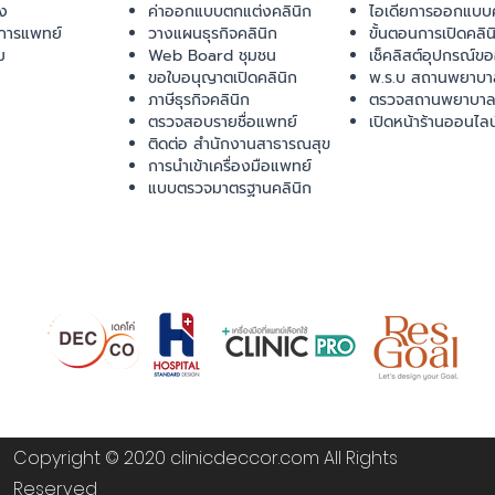
ยง
ค่าออกแบบตกแต่งคลินิก
ไอเดียการออกแบบค
การแพทย์
วางแผนธุรกิจคลินิก
ขั้นตอนการเปิดคลิน
ม
Web Board ชุมชน
เช็คลิสต์อุปกรณ์ข
ขอใบอนุญาตเปิดคลินิก
พ.ร.บ สถานพยาบา
ภาษีธุรกิจคลินิก
ตรวจสถานพยาบาล
ตรวจสอบรายชื่อแพทย์
เปิดหน้าร้านออนไลน
ติดต่อ สำนักงานสาธารณสุข
การนำเข้าเครื่องมือแพทย์
แบบตรวจมาตรฐานคลินิก
Copyright © 2020 clinicdeccor.com All Rights
Reserved