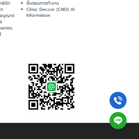
ลินิก
ขั้นตอนการทำงาน
ิก
Clinic Deccor (CND) AI
Information
ออนุญาต
ล
เอกชน
์