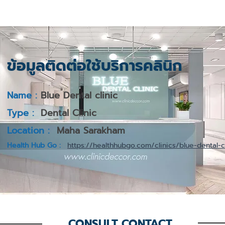
ข้อมูลติดต่อใช้บริการคลินิก
Name :
Blue Dental clinic
Type :
Dental Clinic
Location :
Maha Sarakham
Health Hub Go :
https://healthhubgo.com/clinics/blue-dental-cl
CONSULT CONTACT