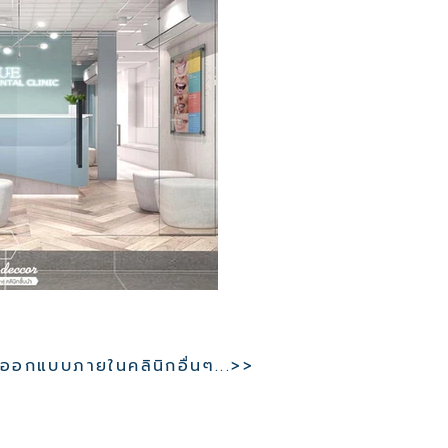
อกแบบภายในคลินิกอื่นๆ...>>