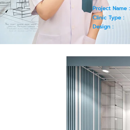
Project Name :
Clinic Type :
Design :