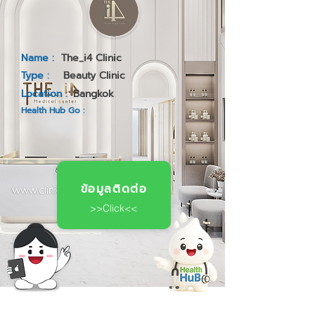
Name :
The_i4 Clinic
Type :
Beauty Clinic
Location :
Bangkok
Health Hub Go :
ข้อมูลติดต่อ
>>Click<<