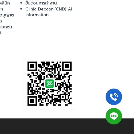
ลินิก
ขั้นตอนการทำงาน
ิก
Clinic Deccor (CND) AI
Information
ออนุญาต
ล
เอกชน
์