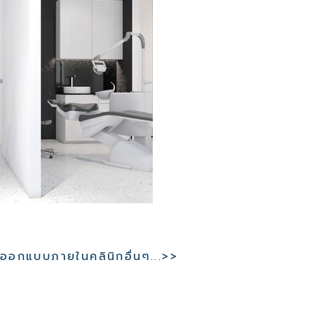
อกแบบภายในคลินิกอื่นๆ...>>