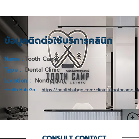
ข้อมูลติดต่อใช้บริการคลินิก
Name :
Tooth Camp
Type :
Dental Clinic
Location :
Nonthaburi
Health Hub Go :
https://healthhubgo.com/clinics/toothcamp-de
CONSULT CONTACT