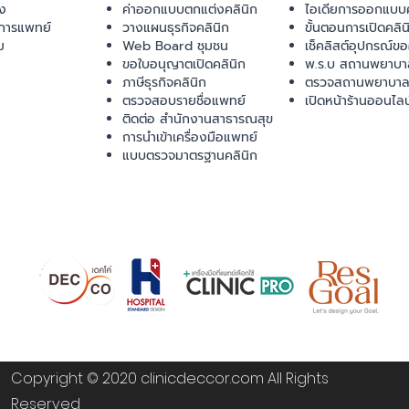
ยง
ค่าออกแบบตกแต่งคลินิก
ไอเดียการออกแบบค
การแพทย์
วางแผนธุรกิจคลินิก
ขั้นตอนการเปิดคลิน
ม
Web Board ชุมชน
เช็คลิสต์อุปกรณ์ข
ขอใบอนุญาตเปิดคลินิก
พ.ร.บ สถานพยาบา
ภาษีธุรกิจคลินิก
ตรวจสถานพยาบาล
ตรวจสอบรายชื่อแพทย์
เปิดหน้าร้านออนไลน
ติดต่อ สำนักงานสาธารณสุข
การนำเข้าเครื่องมือแพทย์
แบบตรวจมาตรฐานคลินิก
Copyright © 2020 clinicdeccor.com All Rights
Reserved