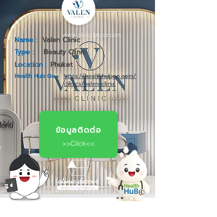
Name :
Valen Clinic
Type :
Beauty Clinic
Location :
Phuket
Health Hub Go :
https://healthhubgo.com/
clinics/valen-clinic
ข้อมูลติดต่อ
>>Click<<