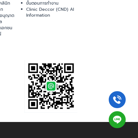
ลินิก
ขั้นตอนการทำงาน
ิก
Clinic Deccor (CND) AI
Information
ออนุญาต
ล
เอกชน
์