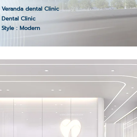
Veranda dental Clinic
Dental Clinic
Style : Modern