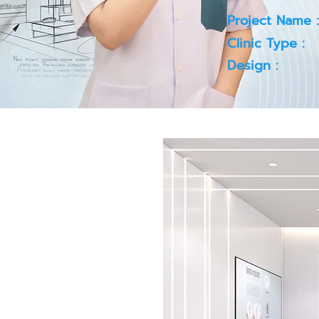
Project Name :
Clinic Type :
Design :