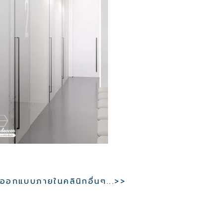
อกแบบภายในคลินิกอื่นๆ...>>