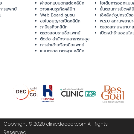
ยง
ค่าออกแบบตกแต่งคลินิก
ไอเดียการออกแบบค
การแพทย์
วางแผนธุรกิจคลินิก
ขั้นตอนการเปิดคลิน
ม
Web Board ชุมชน
เช็คลิสต์อุปกรณ์ข
ขอใบอนุญาตเปิดคลินิก
พ.ร.บ สถานพยาบา
ภาษีธุรกิจคลินิก
ตรวจสถานพยาบาล
ตรวจสอบรายชื่อแพทย์
เปิดหน้าร้านออนไลน
ติดต่อ สำนักงานสาธารณสุข
การนำเข้าเครื่องมือแพทย์
แบบตรวจมาตรฐานคลินิก
Copyright © 2020 clinicdeccor.com All Rights
Reserved