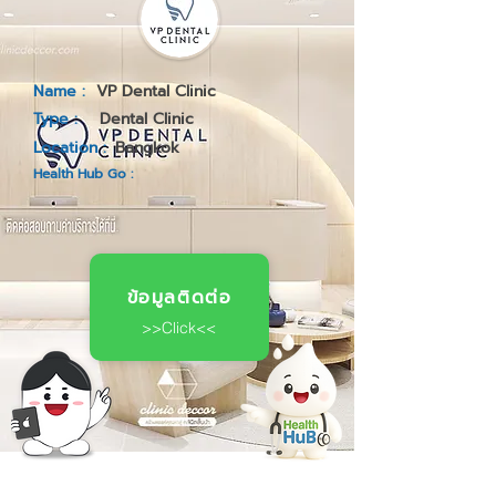
Name :
VP Dental Clinic
Type :
Dental Clinic
Location :
Bangkok
Health Hub Go :
ข้อมูลติดต่อ
>>Click<<