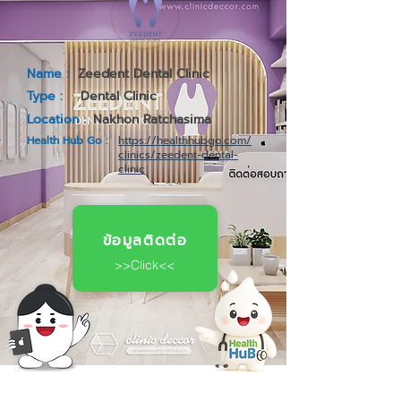
Name :
Zeedent Dental Clinic
Type :
Dental Clinic
Location :
Nakhon Ratchasima
Health Hub Go :
https://healthhubgo.com/
clinics/zeedent-dental-
clinic
ข้อมูลติดต่อ
>>Click<<