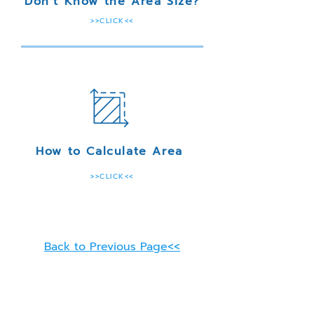
Don’t Know the Area Size?
>>CLICK<<
How to Calculate Area
>>CLICK<<
Back to Previous Page<<