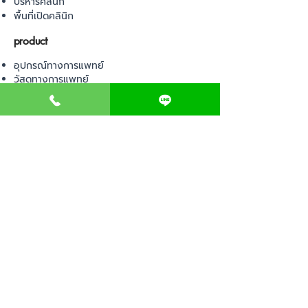
บริหารคลินิก
พื้นที่เปิดคลินิก
product
อุปกรณ์ทางการแพทย์
วัสดุทางการแพทย์
เฟอร์นิเจอร์ทางการแพทย์
ผ้าคลุมเตียง
โคมไฟทางการแพทย์
ชุดยูนิฟอร์ม
Contact us
E-BOOK
คำนวณภาษีป้าย
เอกสารขออนุญาต
ค่าออกแบบตกแต่งคลินิก
วางแผนธุรกิจคลินิก
Web Board ชุมชน
ขอใบอนุญาตเปิดคลินิก
ภาษีธุรกิจคลินิก
ตรวจสอบรายชื่อแพทย์
ติดต่อ สำนักงานสาธารณสุข