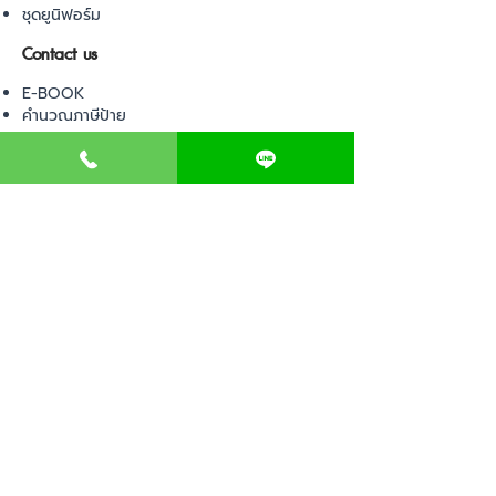
ชุดยูนิฟอร์ม
Contact us
E-BOOK
คำนวณภาษีป้าย
เอกสารขออนุญาต
ค่าออกแบบตกแต่งคลินิก
วางแผนธุรกิจคลินิก
Web Board ชุมชน
ขอใบอนุญาตเปิดคลินิก
ภาษีธุรกิจคลินิก
ตรวจสอบรายชื่อแพทย์
ติดต่อ สำนักงานสาธารณสุข
การนำเข้าเครื่องมือแพทย์
แบบตรวจมาตรฐานคลินิก
EVENT
คอร์สเรียน
เช็คเลข อย. ผลิตภัณฑ์
ไอเดียการออกแบบคลินิก
ขั้นตอนการเปิดคลินิก
เช็คลิสต์อุปกรณ์ขออนุญาต