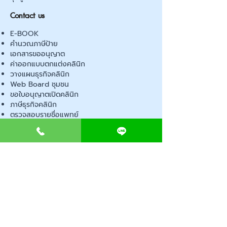
Contact us
E-BOOK
คำนวณภาษีป้าย
เอกสารขออนุญาต
ค่าออกแบบตกแต่งคลินิก
วางแผนธุรกิจคลินิก
Web Board ชุมชน
ขอใบอนุญาตเปิดคลินิก
ภาษีธุรกิจคลินิก
ตรวจสอบรายชื่อแพทย์
ติดต่อ สำนักงานสาธารณสุข
การนำเข้าเครื่องมือแพทย์
แบบตรวจมาตรฐานคลินิก
EVENT
คอร์สเรียน
เช็คเลข อย. ผลิตภัณฑ์
ไอเดียการออกแบบคลินิก
ขั้นตอนการเปิดคลินิก
เช็คลิสต์อุปกรณ์ขออนุญาต
พ.ร.บ สถานพยาบาล