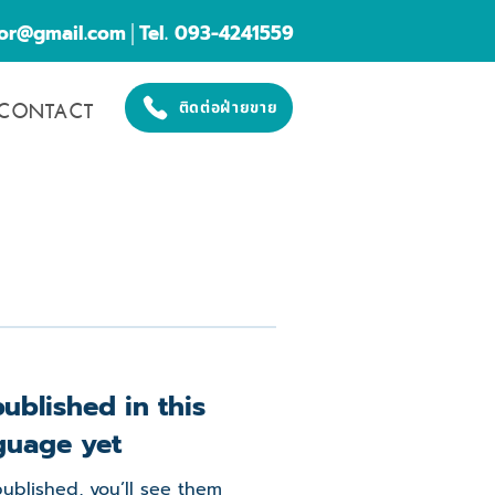
cor@gmail.com
│Tel. 093-4241559
CONTACT
ติดต่อฝ่ายขาย
ublished in this
guage yet
ublished, you’ll see them