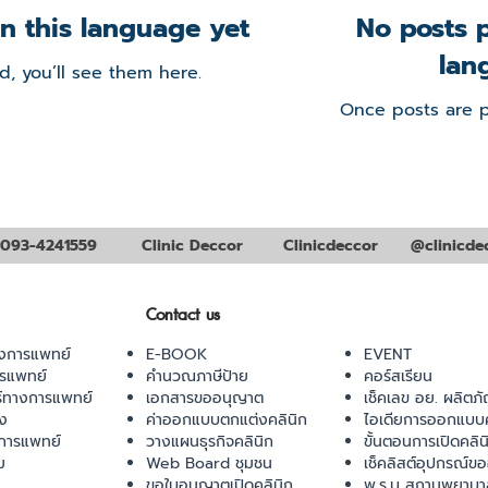
n this language yet
No posts p
lan
, you’ll see them here.
Once posts are p
093-4241559
Clinic Deccor
Clinicdeccor
@clinicde
Contact us
งการแพทย์
E-BOOK
EVENT
ารแพทย์
คำนวณภาษีป้าย
คอร์สเรียน
ร์ทางการแพทย์
เอกสารขออนุญาต
เช็คเลข อย. ผลิตภั
ยง
ค่าออกแบบตกแต่งคลินิก
ไอเดียการออกแบบค
การแพทย์
วางแผนธุรกิจคลินิก
ขั้นตอนการเปิดคลิน
ม
Web Board ชุมชน
เช็คลิสต์อุปกรณ์ข
ขอใบอนุญาตเปิดคลินิก
พ.ร.บ สถานพยาบา