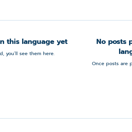
n this language yet
No posts p
lan
, you’ll see them here.
Once posts are p