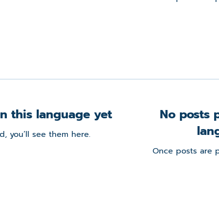
n this language yet
No posts p
lan
, you’ll see them here.
Once posts are p