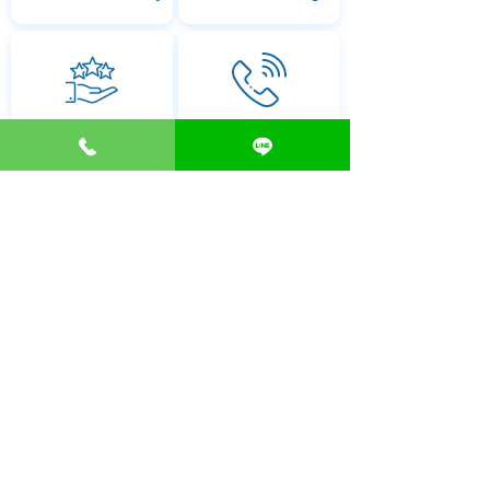
ONE STOP SERVICE
Contact Us
093-4241559
Clinic Deccor
Clinicdeccor
@clinicdeccor
all services
ความรู้การเปิดคลินิก
สินเชื่อเปิดคลินิก
วางแผนธุรกิจคลินิก
ออกแบบโลโก้คลินิก
ออกแบบคลินิก
ออกแบบภาพโฆษณาคลินิก
ตกแต่งคลินิก