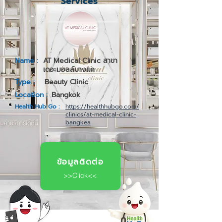
Services
Name :
AT Medical Clinic สาขา
เดอะมอลล์บางแค
Type :
Beauty Clinic
Location :
Bangkok
Health Hub Go :
https://healthhubgo.com/
clinics/at-medical-clinic-
bangkea
ข้อมูลติดต่อ
>>Click<<