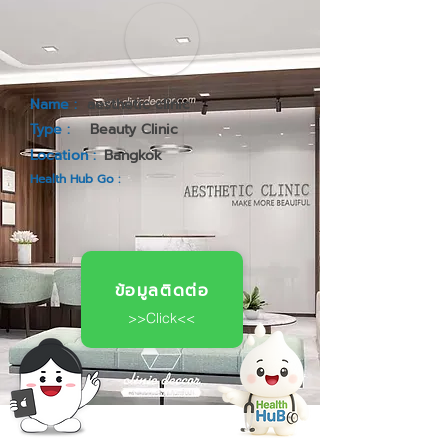
Name :
aesthetic clinic
Type :
Beauty Clinic
Location :
Bangkok
Health Hub Go :
ข้อมูลติดต่อ
>>Click<<