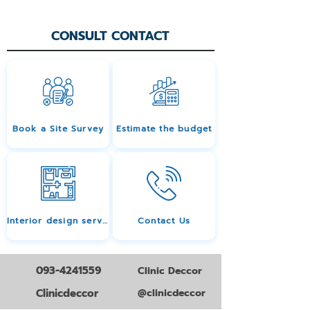
CONSULT CONTACT
Book a Site Survey
Estimate the budget
Interior design services
Contact Us
093-4241559
Clinic Deccor
Clinicdeccor
@clinicdeccor