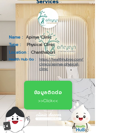
Services
Name :
Apinya Clinic
Type :
Physical Clinic
Location :
Chanthaburi
Health Hub Go :
https://healthhubgo.com/
clinics/apinya-physical-
clinic
ข้อมูลติดต่อ
>>Click<<