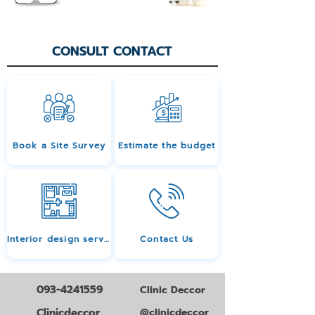
CONSULT CONTACT
Book a Site Survey
Estimate the budget
Interior design services
Contact Us
093-4241559
Clinic Deccor
Clinicdeccor
@clinicdeccor