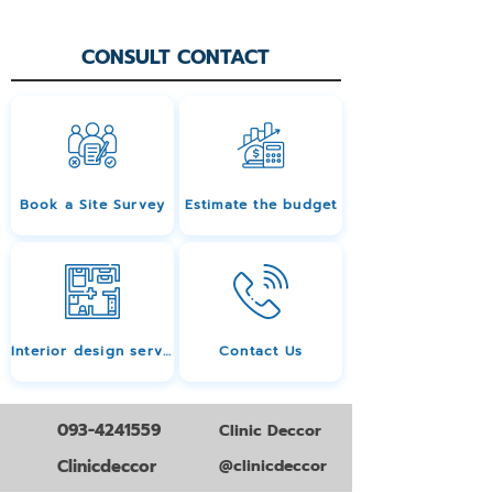
CONSULT CONTACT
Book a Site Survey
Estimate the budget
Interior design services
Contact Us
093-4241559
Clinic Deccor
Clinicdeccor
@clinicdeccor