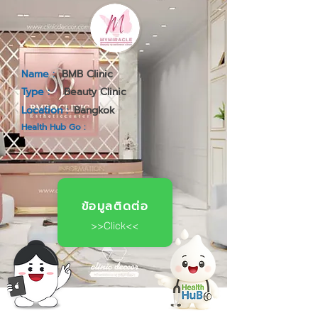
Name :
BMB Clinic
Type :
Beauty Clinic
Location :
Bangkok
Health Hub Go :
ข้อมูลติดต่อ
>>Click<<