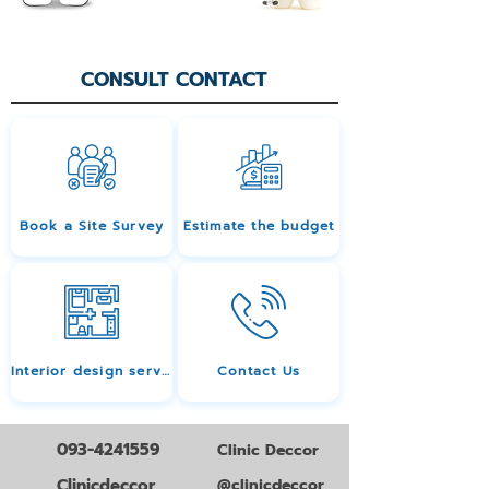
CONSULT CONTACT
Book a Site Survey
Estimate the budget
Interior design services
Contact Us
093-4241559
Clinic Deccor
Clinicdeccor
@clinicdeccor