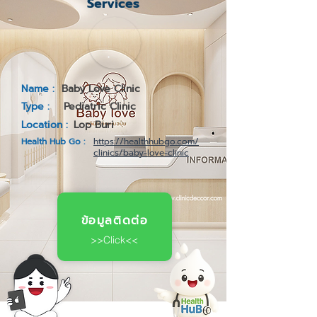
Services
Name :
Baby Love Clinic
Type :
Pediatric Clinic
Location :
Lop Buri
Health Hub Go :
https://healthhubgo.com/
clinics/baby-love-clinic
ข้อมูลติดต่อ
>>Click<<