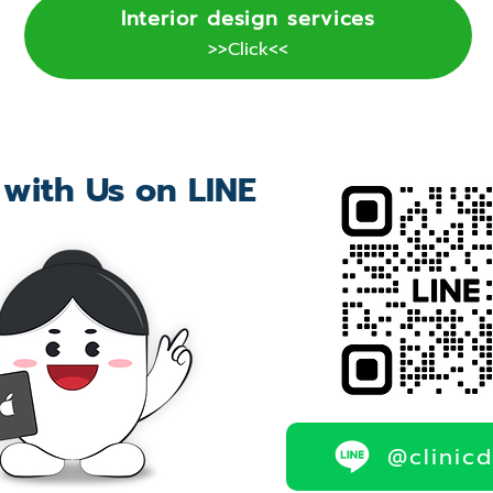
Interior design services
>>Click<<
 with Us on LINE
@clinic