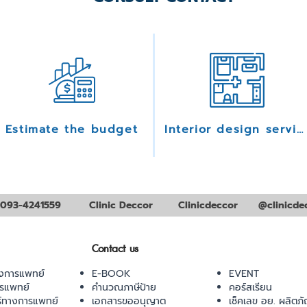
Estimate the budget
Interior design services
093-4241559
Clinic Deccor
Clinicdeccor
@clinicde
Contact us
งการแพทย์
E-BOOK
EVENT
ารแพทย์
คำนวณภาษีป้าย
คอร์สเรียน
ร์ทางการแพทย์
เอกสารขออนุญาต
เช็คเลข อย. ผลิตภั