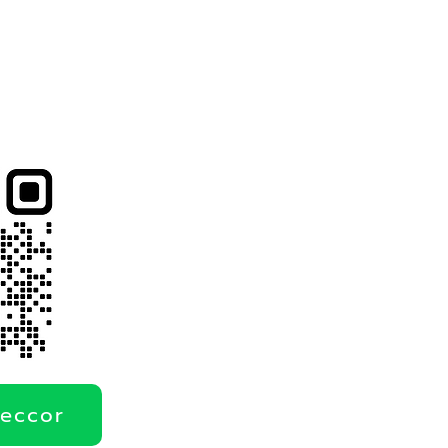
deccor