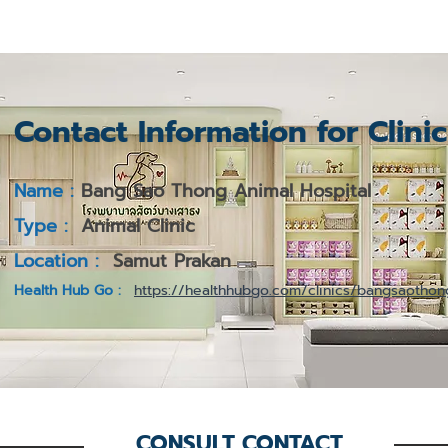
Contact Information for Clini
Name :
Bang Sao Thong Animal Hospital
Type :
Animal Clinic
Location :
Samut Prakan
Health Hub Go :
https://healthhubgo.com/clinics/bangsaothong
CONSULT CONTACT