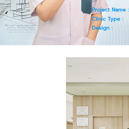
Project Name :
Clinic Type :
Design :