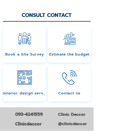
CONSULT CONTACT
Book a Site Survey
Estimate the budget
Interior design services
Contact Us
093-4241559
Clinic Deccor
Clinicdeccor
@clinicdeccor