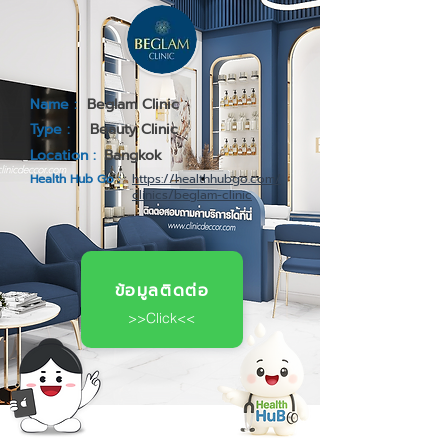
Name :
Beglam Clinic
Type :
Beauty Clinic
Location :
Bangkok
Health Hub Go :
https://healthhubgo.com/
clinics/beglam-clinic
ข้อมูลติดต่อ
>>Click<<