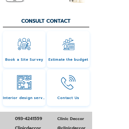
CONSULT CONTACT
Book a Site Survey
Estimate the budget
Interior design services
Contact Us
093-4241559
Clinic Deccor
Clinicdeccor
@clinicdeccor