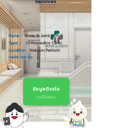
Services
Name :
Bone & Joint
Type :
Orthopedics Clinic
Location :
Nakhon Pathom
Health Hub Go :
ข้อมูลติดต่อ
>>Click<<