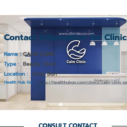
Contact Information for Clini
Name :
CALM CLINIC
Type :
Beauty Clinic
Location :
Chon Buri
Health Hub Go :
https://healthhubgo.com/clinics/calm-clinic-p
CONSULT CONTACT