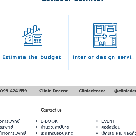
Estimate the budget
Interior design services
093-4241559
Clinic Deccor
Clinicdeccor
@clinicde
Contact us
งการแพทย์
E-BOOK
EVENT
ารแพทย์
คำนวณภาษีป้าย
คอร์สเรียน
ร์ทางการแพทย์
เอกสารขออนุญาต
เช็คเลข อย. ผลิตภั