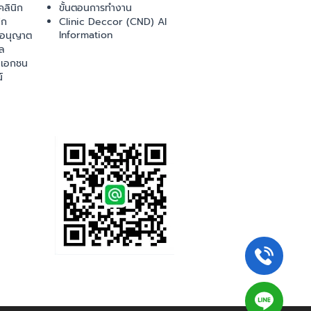
ลินิก
ขั้นตอนการทำงาน
ิก
Clinic Deccor (CND) AI
Information
ออนุญาต
ล
เอกชน
์