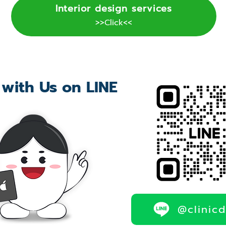
Interior design services
>>Click<<
 with Us on LINE
@clinic