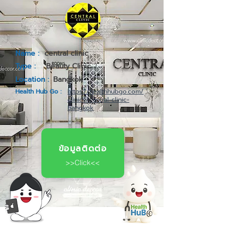
Name :
central clinic
Type :
Beauty Clinic
Location :
Bangkok
Health Hub Go :
https://healthhubgo.com/
clinics/central-clinic-
bangkok
ข้อมูลติดต่อ
>>Click<<