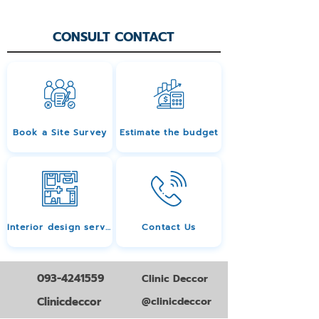
CONSULT CONTACT
Book a Site Survey
Estimate the budget
Interior design services
Contact Us
093-4241559
Clinic Deccor
Clinicdeccor
@clinicdeccor