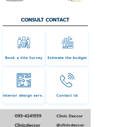
CONSULT CONTACT
Book a Site Survey
Estimate the budget
Interior design services
Contact Us
093-4241559
Clinic Deccor
Clinicdeccor
@clinicdeccor