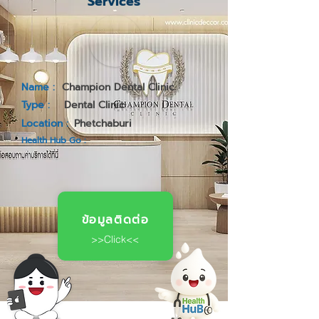
Services
Name :
Champion Dental Clinic
Type :
Dental Clinic
Location :
Phetchaburi
Health Hub Go :
ข้อมูลติดต่อ
>>Click<<